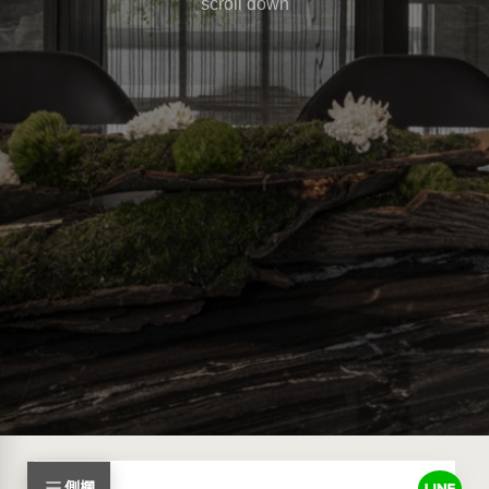
scroll down
側欄