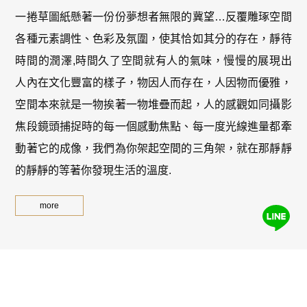
一捲草圖紙懸著一份份夢想者無限的冀望…反覆雕琢空間
各種元素調性、色彩及氛圍，使其恰如其分的存在，靜待
時間的潤澤,時間久了空間就有人的氣味，慢慢的展現出
人內在文化豐富的樣子，物因人而存在，人因物而優雅，
空間本來就是一物挨著一物堆疊而起，人的感觀如同攝影
焦段鏡頭捕捉時的每一個感動焦點、每一度光線進量都牽
動著它的成像，我們為你架起空間的三角架，就在那靜靜
的靜靜的等著你發現生活的溫度.
more