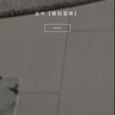
現
台中【磐鈺雲華】
代
美
術
館
．
由
鉅
大
謙
more
more